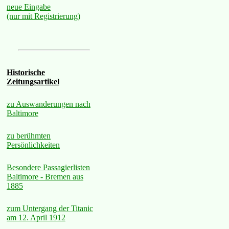
neue Eingabe
(nur mit Registrierung)
Historische
Zeitungsartikel
zu Auswanderungen nach
Baltimore
zu berühmten
Persönlichkeiten
Besondere Passagierlisten
Baltimore - Bremen aus
1885
zum Untergang der Titanic
am 12. April 1912