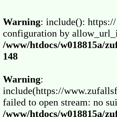
Warning
: include(): https:/
configuration by allow_url_
/www/htdocs/w018815a/zuf
148
Warning
:
include(https://www.zufallsf
failed to open stream: no su
/www/htdocs/w018815a/zuf