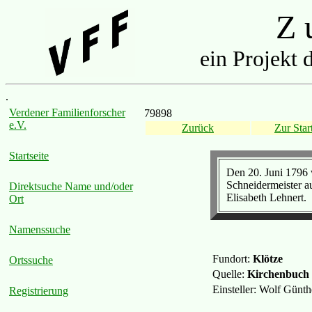
Z u
ein Projekt 
.
Verdener Familienforscher
79898
e.V.
Zurück
Zur Start
Startseite
Den 20. Juni 1796 
Schneidermeister a
Direktsuche Name und/oder
Elisabeth Lehnert.
Ort
Namenssuche
Fundort:
Klötze
Ortssuche
Quelle:
Kirchenbuch
Einsteller: Wolf Günt
Registrierung