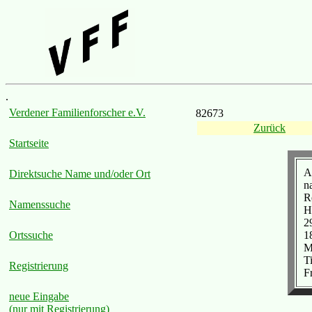
.
Verdener Familienforscher e.V.
82673
Zurück
Startseite
A
Direktsuche Name und/oder Ort
n
R
Namenssuche
H
2
1
Ortssuche
M
T
Registrierung
F
neue Eingabe
(nur mit Registrierung)