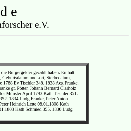
 d e
forscher e.V.
 die Bürgergelder gezahlt haben. Enthält
 Geburtsdatum und -ort, Sterbedatum,
le 1788 Ev Tischler 348. 1838 Aeg Franke,
nke gt. Pötter, Johann Bernard Clarholz
or Münster April 1793 Kath Tischler 351.
 352. 1834 Ludg Franke, Peter Anton
eter Heinrich Lette 08.01.1808 Kath
1.01.1803 Kath Schmied 355. 1830 Ludg