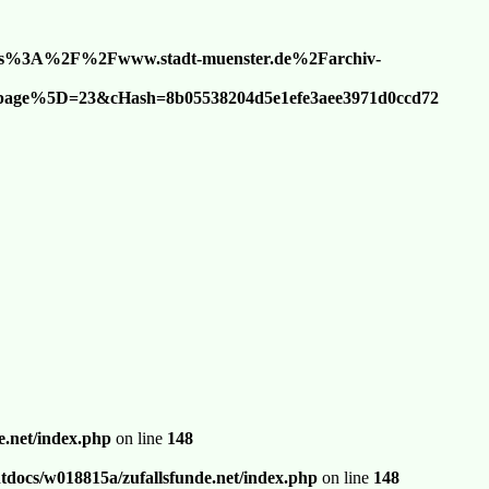
tps%3A%2F%2Fwww.stadt-muenster.de%2Farchiv-
age%5D=23&cHash=8b05538204d5e1efe3aee3971d0ccd72
.net/index.php
on line
148
docs/w018815a/zufallsfunde.net/index.php
on line
148