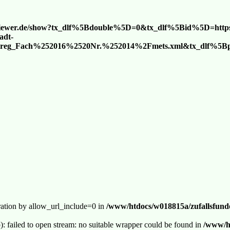
g-viewer.de/show?tx_dlf%5Bdouble%5D=0&tx_dlf%5Bid%5D=ht
adt-
treg_Fach%252016%2520Nr.%252014%2Fmets.xml&tx_dlf%5Bp
guration by allow_url_include=0 in
/www/htdocs/w018815a/zufallsfunde
p): failed to open stream: no suitable wrapper could be found in
/www/ht