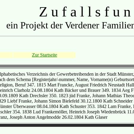
Z u f a l l s f u n
ein Projekt der Verdener Familien
Zur Startseite
lphabetisches Verzeichnis der Gewerbetreibenden in der Stadt Münster,
ach dem Schema [Registerjahr/-nummer, Name, Vorname(n) Geburtsort,
eligion, Beruf 347. 1815 Mart Francke, August Friedrich Neustadt Hal
einrich Clarholz 24.08.1804 Kath Bäcker und Brauer 349. 1834 Aeg Fra
9.09.1809 Kath Drechsler 350. 1823 jüd Franke, Johann Mathias Theod
829 Liebf Franke, Johann Simon Bielefeld 30.12.1800 Kath Schneider
ünster Überwasser 08.04.1804 Kath Schuster 353. 1842 Lam Franke, P
ischler 354. 1838 Lud Frankemöller, Heinrich Joseph Wiedenbrück 1
ranz, Joseph Anton Angelmodde 26.02.1804 Kath Glaser