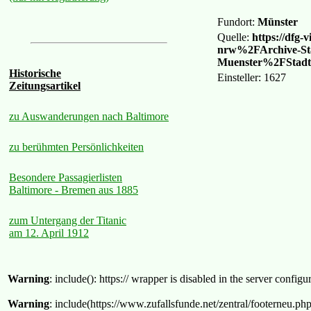
Fundort:
Münster
Quelle:
https://df
nrw%2FArchive-St
Muenster%2FStad
Historische
Einsteller: 1627
Zeitungsartikel
zu Auswanderungen nach Baltimore
zu berühmten Persönlichkeiten
Besondere Passagierlisten
Baltimore - Bremen aus 1885
zum Untergang der Titanic
am 12. April 1912
Warning
: include(): https:// wrapper is disabled in the server confi
Warning
: include(https://www.zufallsfunde.net/zentral/footerneu.ph