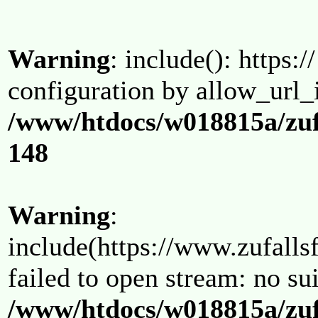
Warning
: include(): https:/
configuration by allow_url_
/www/htdocs/w018815a/zuf
148
Warning
:
include(https://www.zufallsf
failed to open stream: no su
/www/htdocs/w018815a/zuf