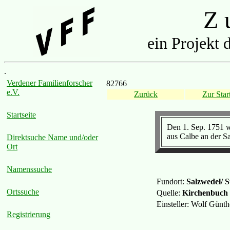
Z u
ein Projekt 
.
Verdener Familienforscher
82766
e.V.
Zurück
Zur Start
Startseite
Den 1. Sep. 1751 w
aus Calbe an der Sa
Direktsuche Name und/oder
Ort
Namenssuche
Fundort:
Salzwedel/ S
Ortssuche
Quelle:
Kirchenbuch
Einsteller: Wolf Günt
Registrierung