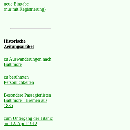
neue Eingabe
(nur mit Registrierung)
Historische
Zeitungsartikel
zu Auswanderungen nach
Baltimore
zu berühmten
Persönlichkeiten
Besondere Passagierlisten
Baltimore - Bremen aus
1885
zum Untergang der Titanic
am 12. April 1912