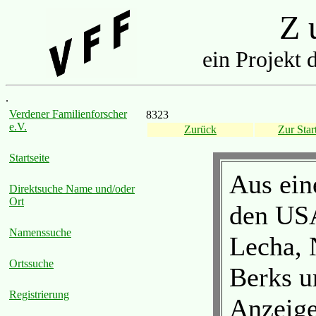
Z u
ein Projekt 
.
Verdener Familienforscher
8323
e.V.
Zurück
Zur Start
Startseite
Aus ein
Direktsuche Name und/oder
Ort
den USA
Namenssuche
Lecha, 
Ortssuche
Berks u
Registrierung
Anzeige