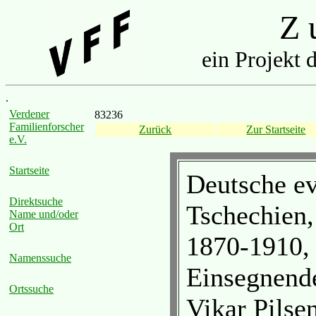
Z u
ein Projekt 
.
Verdener
83236
Familienforscher
Zurück
Zur Startseite
e.V.
Startseite
Deutsche ev
Direktsuche
Tschechien
Name und/oder
Ort
1870-1910, 
Namenssuche
Einsegnend
Ortssuche
Vikar Pilse