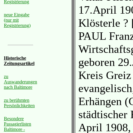
Registrierung
17.April 1
neue Eingabe
Klösterle ?
(nur mit
Registrierung)
PAUL Fran
Wirtschaftsg
Historische
geboren 29.
Zeitungsartikel
Kreis Greiz
zu
Auswanderungen
evangelisch
nach Baltimore
Erhängen (G
zu berühmten
Persönlichkeiten
städtischer
Besondere
April 1908,
Passagierlisten
Baltimore -