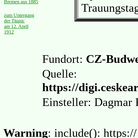
Bremen aus 1885
Trauungsta
zum Untergang
der Titanic
am 12. April
1912
Fundort:
CZ-Budwe
Quelle:
https://digi.ceskea
Einsteller: Dagma
Warning
: include(): https:/