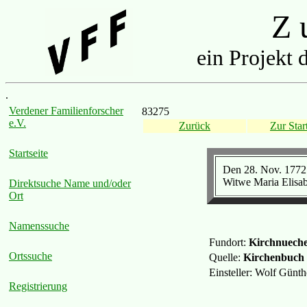
Z u
ein Projekt 
.
Verdener Familienforscher
83275
e.V.
Zurück
Zur Start
Startseite
Den 28. Nov. 1772 
Witwe Maria Elisab
Direktsuche Name und/oder
Ort
Namenssuche
Fundort:
Kirchnueche
Ortssuche
Quelle:
Kirchenbuch
Einsteller: Wolf Günt
Registrierung