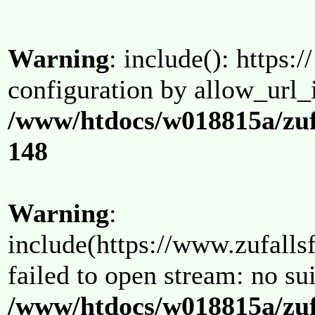
Warning
: include(): https:/
configuration by allow_url_
/www/htdocs/w018815a/zuf
148
Warning
:
include(https://www.zufallsf
failed to open stream: no su
/www/htdocs/w018815a/zuf