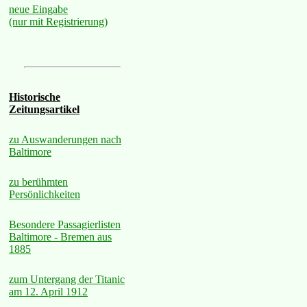
neue Eingabe
(nur mit Registrierung)
Historische
Zeitungsartikel
zu Auswanderungen nach
Baltimore
zu berühmten
Persönlichkeiten
Besondere Passagierlisten
Baltimore - Bremen aus
1885
zum Untergang der Titanic
am 12. April 1912