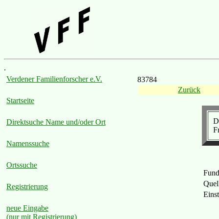
.
Verdener Familienforscher e.V.
83784
Zurück
Startseite
D
Direktsuche Name und/oder Ort
Fr
Namenssuche
Ortssuche
Fund
Quel
Registrierung
Eins
neue Eingabe
(nur mit Registrierung)