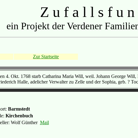
Z u f a l l s f u n
ein Projekt der Verdener Familien
Zur Startseite
en 4. Okt. 1768 starb Catharina Maria Will, weil. Johann George Will
iederich Halle, adelicher Verwalter zu Zelle und der Sophia, geb. ? Tocht
ort:
Barmstedt
le:
Kirchenbuch
teller: Wolf Günther
Mail