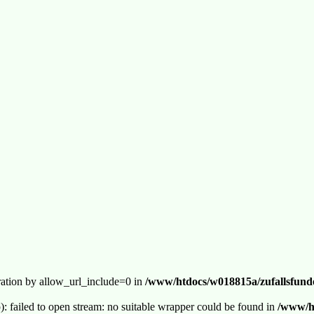
guration by allow_url_include=0 in
/www/htdocs/w018815a/zufallsfunde
p): failed to open stream: no suitable wrapper could be found in
/www/ht