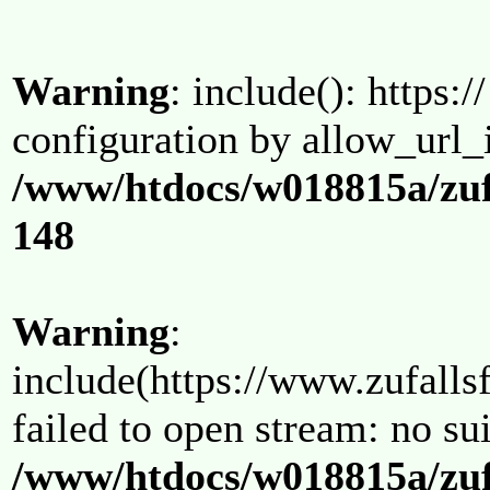
Warning
: include(): https:/
configuration by allow_url_
/www/htdocs/w018815a/zuf
148
Warning
:
include(https://www.zufallsf
failed to open stream: no su
/www/htdocs/w018815a/zuf