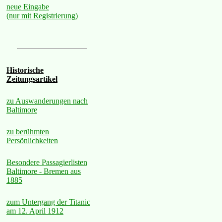
neue Eingabe
(nur mit Registrierung)
Historische
Zeitungsartikel
zu Auswanderungen nach
Baltimore
zu berühmten
Persönlichkeiten
Besondere Passagierlisten
Baltimore - Bremen aus
1885
zum Untergang der Titanic
am 12. April 1912