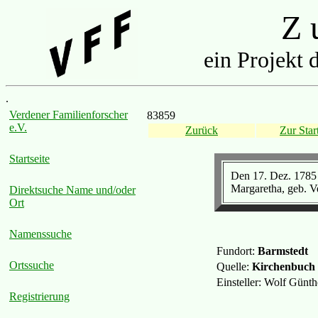
Z u
ein Projekt 
.
Verdener Familienforscher
83859
e.V.
Zurück
Zur Start
Startseite
Den 17. Dez. 1785 
Margaretha, geb. Ve
Direktsuche Name und/oder
Ort
Namenssuche
Fundort:
Barmstedt
Ortssuche
Quelle:
Kirchenbuch
Einsteller: Wolf Günt
Registrierung