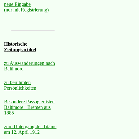
neue Eingabe
(nur mit Registrierung)
Historische
Zeitungsartikel
zu Auswanderungen nach
Baltimore
zu berühmten
Persönlichkeiten
Besondere Passagierlisten
Baltimore - Bremen aus
1885
zum Untergang der Titanic
am 12. April 1912