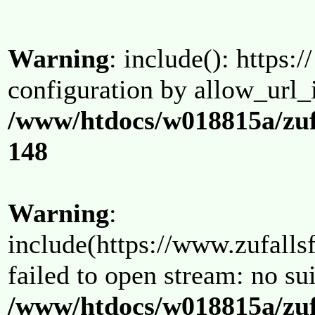
Warning
: include(): https:/
configuration by allow_url_
/www/htdocs/w018815a/zuf
148
Warning
:
include(https://www.zufallsf
failed to open stream: no su
/www/htdocs/w018815a/zuf