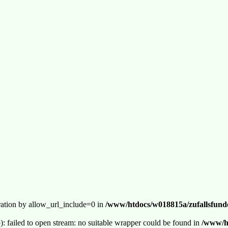
guration by allow_url_include=0 in
/www/htdocs/w018815a/zufallsfunde
p): failed to open stream: no suitable wrapper could be found in
/www/ht