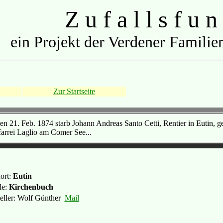
Z u f a l l s f u n
ein Projekt der Verdener Familien
Zur Startseite
en 21. Feb. 1874 starb Johann Andreas Santo Cetti, Rentier in Eutin, g
farrei Laglio am Comer See...
ort:
Eutin
le:
Kirchenbuch
teller: Wolf Günther
Mail