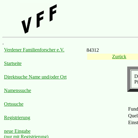
.
Verdener Familienforscher e.V.
84312
Zurück
Startseite
D
Direktsuche Name und/oder Ort
P
Namenssuche
Ortssuche
Fund
Quel
Registrierung
Eins
neue Eingabe
(nur mit Registrierung)