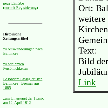
neue Eingabe
Ort: Ba
(nur mit Registrierung)
weitere
Kirchen
Historische
Gemein
Zeitungsartikel
Text:
zu Auswanderungen nach
Baltimore
Bild der
zu berühmten
Persönlichkeiten
Jubiläu
Besondere Passagierlisten
Link
Baltimore - Bremen aus
1885
zum Untergang der Titanic
am 12. April 1912