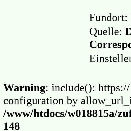
Fundort:
Quelle:
D
Corresp
Einstell
Warning
: include(): https:/
configuration by allow_url_
/www/htdocs/w018815a/zuf
148