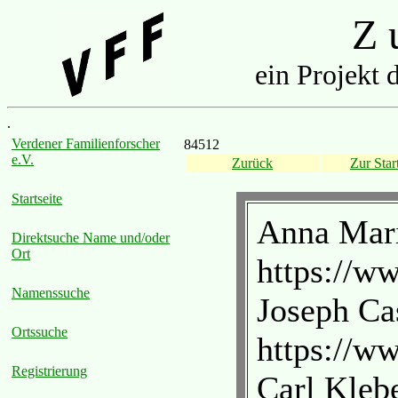
Z u
ein Projekt 
.
Verdener Familienforscher
84512
e.V.
Zurück
Zur Start
Startseite
Anna Mari
Direktsuche Name und/oder
Ort
https://w
Namenssuche
Joseph Cas
Ortssuche
https://w
Registrierung
Carl Klebe