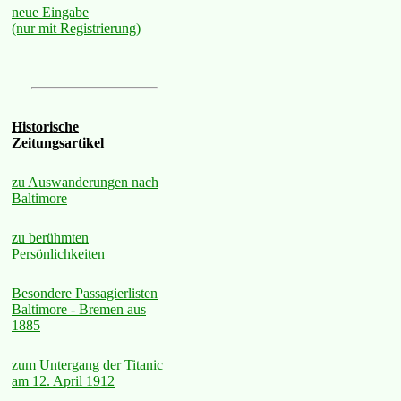
neue Eingabe
(nur mit Registrierung)
Historische
Zeitungsartikel
zu Auswanderungen nach
Baltimore
zu berühmten
Persönlichkeiten
Besondere Passagierlisten
Baltimore - Bremen aus
1885
zum Untergang der Titanic
am 12. April 1912