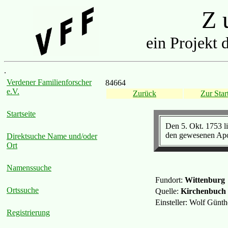
Z u
ein Projekt 
.
Verdener Familienforscher
84664
e.V.
Zurück
Zur Start
Startseite
Den 5. Okt. 1753 l
den gewesenen Apot
Direktsuche Name und/oder
Ort
Namenssuche
Fundort:
Wittenburg
Ortssuche
Quelle:
Kirchenbuch
Einsteller: Wolf Günt
Registrierung