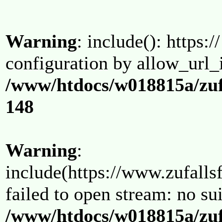
Warning
: include(): https:/
configuration by allow_url_
/www/htdocs/w018815a/zuf
148
Warning
:
include(https://www.zufallsf
failed to open stream: no su
/www/htdocs/w018815a/zuf