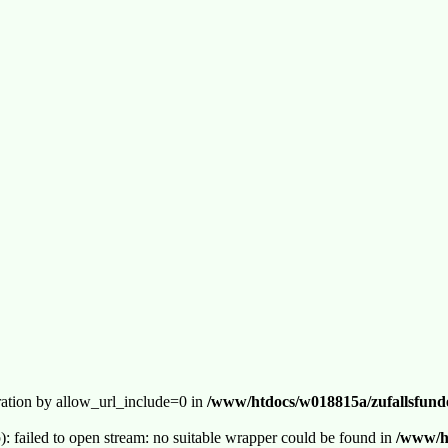
guration by allow_url_include=0 in
/www/htdocs/w018815a/zufallsfunde
p): failed to open stream: no suitable wrapper could be found in
/www/ht