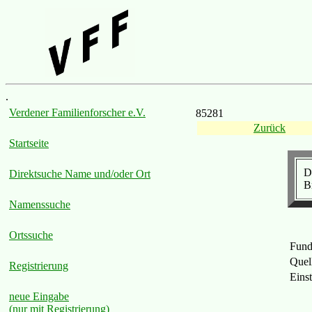
.
Verdener Familienforscher e.V.
85281
Zurück
Startseite
D
Direktsuche Name und/oder Ort
B
Namenssuche
Ortssuche
Fund
Quel
Registrierung
Eins
neue Eingabe
(nur mit Registrierung)