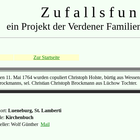
Z u f a l l s f u n
ein Projekt der Verdener Familien
Zur Startseite
en 11. Mai 1764 wurden copuliert Christoph Holste, bürtig aus Wessen
rockmanns, sel. Christian Christoph Brockmann aus Lüchow Tochter.
ort:
Lueneburg, St. Lamberti
le:
Kirchenbuch
teller: Wolf Günther
Mail