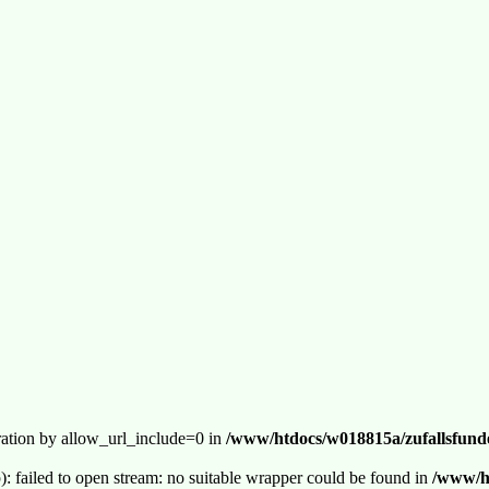
guration by allow_url_include=0 in
/www/htdocs/w018815a/zufallsfunde
p): failed to open stream: no suitable wrapper could be found in
/www/ht