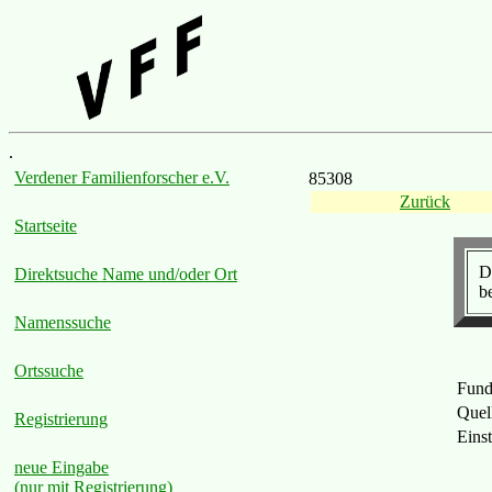
.
Verdener Familienforscher e.V.
85308
Zurück
Startseite
D
Direktsuche Name und/oder Ort
b
Namenssuche
Ortssuche
Fund
Quel
Registrierung
Eins
neue Eingabe
(nur mit Registrierung)