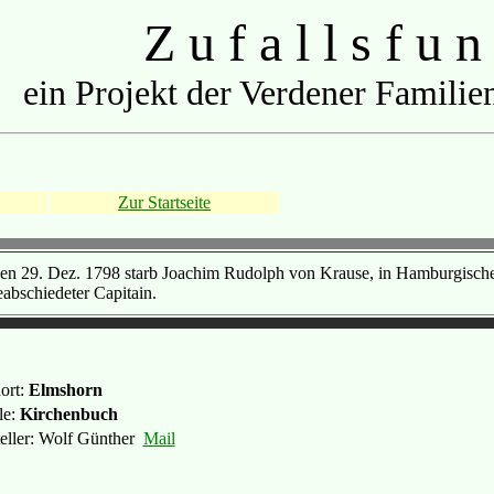
Z u f a l l s f u n
ein Projekt der Verdener Familien
Zur Startseite
en 29. Dez. 1798 starb Joachim Rudolph von Krause, in Hamburgischen
eabschiedeter Capitain.
ort:
Elmshorn
le:
Kirchenbuch
teller: Wolf Günther
Mail