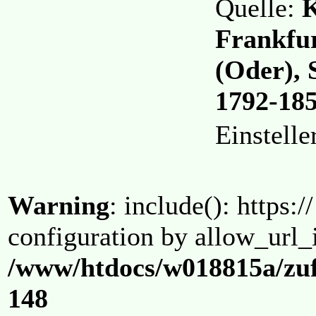
Quelle:
K
Frankfur
(Oder), 
1792-18
Einstell
Warning
: include(): https:/
configuration by allow_url_
/www/htdocs/w018815a/zuf
148