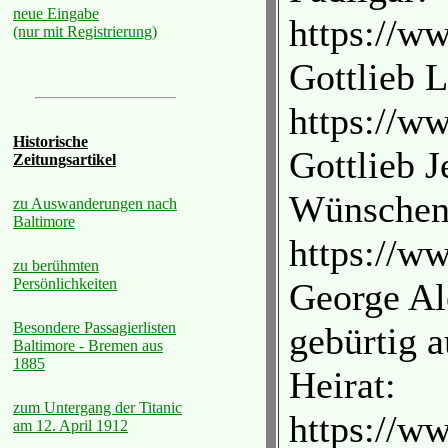
neue Eingabe
https://w
(nur mit Registrierung)
Gottlieb 
https://w
Historische
Gottlieb J
Zeitungsartikel
Wünschend
zu Auswanderungen nach
Baltimore
https://w
zu berühmten
Persönlichkeiten
George Al
Besondere Passagierlisten
gebürtig 
Baltimore - Bremen aus
1885
Heirat:
zum Untergang der Titanic
https://w
am 12. April 1912