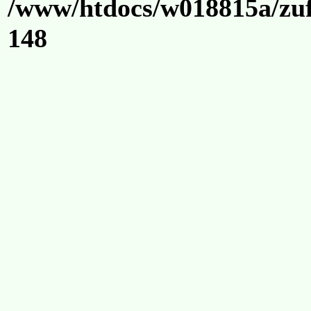
/www/htdocs/w018815a/zuf
148