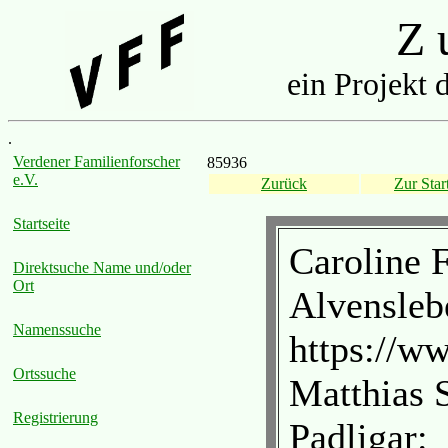
Z u
ein Projekt 
.
Verdener Familienforscher
85936
e.V.
Zurück
Zur Start
Startseite
Caroline 
Direktsuche Name und/oder
Ort
Alvenslebe
Namenssuche
https://w
Ortssuche
Matthias 
Registrierung
Padligar: