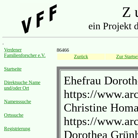
Z u
ein Projekt 
.
Verdener
86466
Familienforscher e.V.
Zurück
Zur Startse
Startseite
Ehefrau Doroth
Direktsuche Name
und/oder Ort
https://www.ar
Namenssuche
Christine Homan
Ortssuche
https://www.ar
Registrierung
Dorothea Grünh