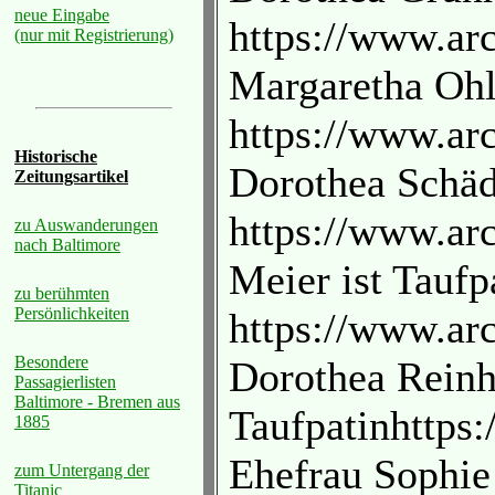
neue Eingabe
https://www.ar
(nur mit Registrierung)
Margaretha Ohl
https://www.ar
Historische
Dorothea Schäde
Zeitungsartikel
https://www.ar
zu Auswanderungen
nach Baltimore
Meier ist Taufp
zu berühmten
Persönlichkeiten
https://www.ar
Besondere
Dorothea Reinhö
Passagierlisten
Baltimore - Bremen aus
Taufpatinhttps
1885
Ehefrau Sophie
zum Untergang der
Titanic