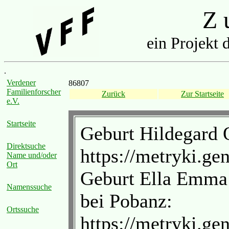
Z u
ein Projekt 
.
Verdener
86807
Familienforscher
Zurück
Zur Startseite
e.V.
Startseite
Geburt Hildegard O
Direktsuche
https://metryki.ge
Name und/oder
Ort
Geburt Ella Emma
Namenssuche
bei Pobanz:
Ortssuche
https://metryki.ge