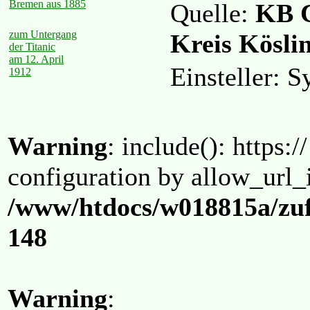
Bremen aus 1885
Quelle:
KB C
zum Untergang
Kreis Kösli
der Titanic
am 12. April
Einsteller: 
1912
Warning
: include(): https:/
configuration by allow_url_
/www/htdocs/w018815a/zuf
148
Warning
: