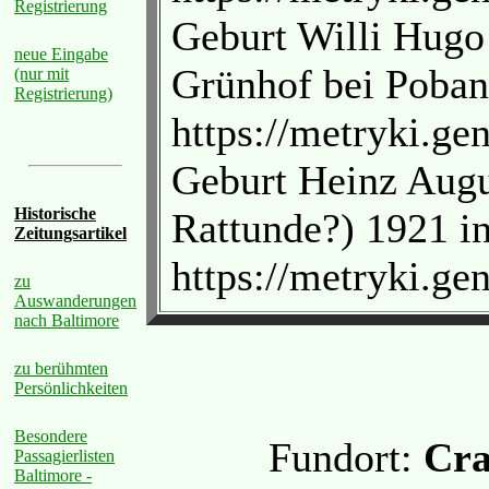
Registrierung
Geburt Willi Hugo
neue Eingabe
Grünhof bei Poban
(nur mit
Registrierung)
https://metryki.ge
Geburt Heinz Augu
Historische
Rattunde?) 1921 i
Zeitungsartikel
https://metryki.ge
zu
Auswanderungen
nach Baltimore
zu berühmten
Persönlichkeiten
Besondere
Fundort:
Cr
Passagierlisten
Baltimore -