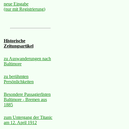
neue Eingabe
(nur mit Registrierung)
Historische
Zeitungsartikel
zu Auswanderungen nach
Baltimore
zu berühmten
Persönlichkeiten
Besondere Passagierlisten
Baltimore - Bremen aus
1885
zum Untergang der Titanic
am 12. April 1912