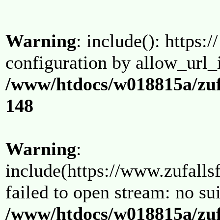
Warning
: include(): https:/
configuration by allow_url_
/www/htdocs/w018815a/zuf
148
Warning
:
include(https://www.zufallsf
failed to open stream: no su
/www/htdocs/w018815a/zuf