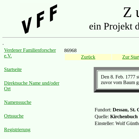
Z u
ein Projekt 
.
Verdener Familienforscher
86968
e.V.
Zurück
Zur Start
Startseite
Den 8. Feb. 1777 s
zuvor vom Baum gef
Direktsuche Name und/oder
Ort
Namenssuche
Fundort:
Dessau, St. 
Ortssuche
Quelle:
Kirchenbuch
Einsteller: Wolf Günt
Registrierung