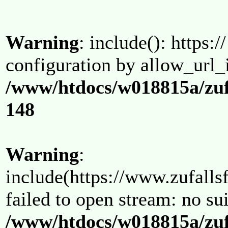
Warning
: include(): https:/
configuration by allow_url_
/www/htdocs/w018815a/zuf
148
Warning
:
include(https://www.zufallsf
failed to open stream: no su
/www/htdocs/w018815a/zuf