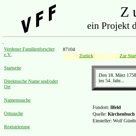
Z u
ein Projekt 
.
Verdener Familienforscher
87104
e.V.
Zurück
Zur Start
Startseite
Den 18. März 1758 
ins 54. Jahr...
Direktsuche Name und/oder
Ort
Namenssuche
Fundort:
Ilfeld
Ortssuche
Quelle:
Kirchenbuch
Einsteller: Wolf Günt
Registrierung