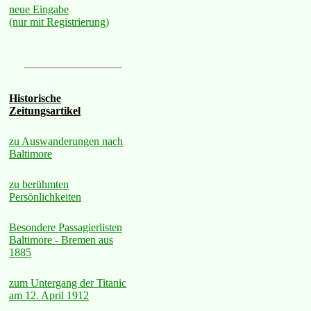
neue Eingabe
(nur mit Registrierung)
Historische
Zeitungsartikel
zu Auswanderungen nach
Baltimore
zu berühmten
Persönlichkeiten
Besondere Passagierlisten
Baltimore - Bremen aus
1885
zum Untergang der Titanic
am 12. April 1912