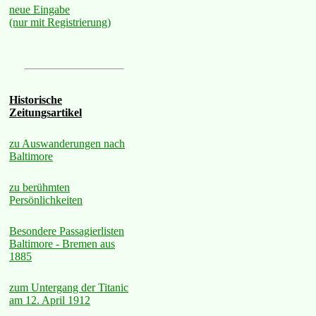
neue Eingabe
(nur mit Registrierung)
Historische
Zeitungsartikel
zu Auswanderungen nach
Baltimore
zu berühmten
Persönlichkeiten
Besondere Passagierlisten
Baltimore - Bremen aus
1885
zum Untergang der Titanic
am 12. April 1912