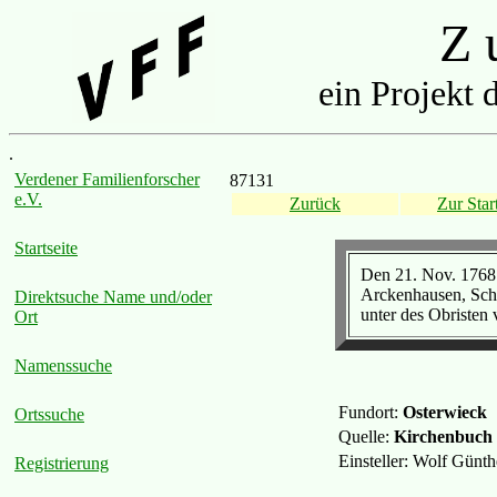
Z u
ein Projekt 
.
Verdener Familienforscher
87131
e.V.
Zurück
Zur Start
Startseite
Den 21. Nov. 1768 
Arckenhausen, Schu
Direktsuche Name und/oder
unter des Obristen 
Ort
Namenssuche
Fundort:
Osterwieck
Ortssuche
Quelle:
Kirchenbuch
Einsteller: Wolf Günt
Registrierung