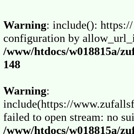
Warning
: include(): https:/
configuration by allow_url_
/www/htdocs/w018815a/zuf
148
Warning
:
include(https://www.zufallsf
failed to open stream: no su
/www/htdocs/w018815a/zuf