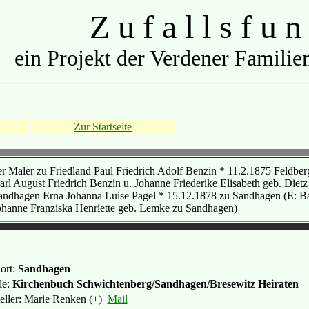
Z u f a l l s f u n
ein Projekt der Verdener Familien
Zur Startseite
er Maler zu Friedland Paul Friedrich Adolf Benzin * 11.2.1875 Feldbe
arl August Friedrich Benzin u. Johanne Friederike Elisabeth geb. Dietz
andhagen Erna Johanna Luise Pagel * 15.12.1878 zu Sandhagen (E: Ba
ohanne Franziska Henriette geb. Lemke zu Sandhagen)
ort:
Sandhagen
le:
Kirchenbuch Schwichtenberg/Sandhagen/Bresewitz Heiraten
teller: Marie Renken (+)
Mail