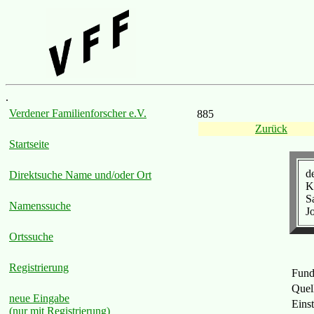
.
Verdener Familienforscher e.V.
885
Zurück
Startseite
d
Direktsuche Name und/oder Ort
K
S
Namenssuche
J
Ortssuche
Registrierung
Fund
Quel
neue Eingabe
Eins
(nur mit Registrierung)