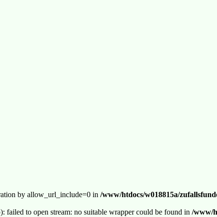
guration by allow_url_include=0 in
/www/htdocs/w018815a/zufallsfunde
p): failed to open stream: no suitable wrapper could be found in
/www/ht