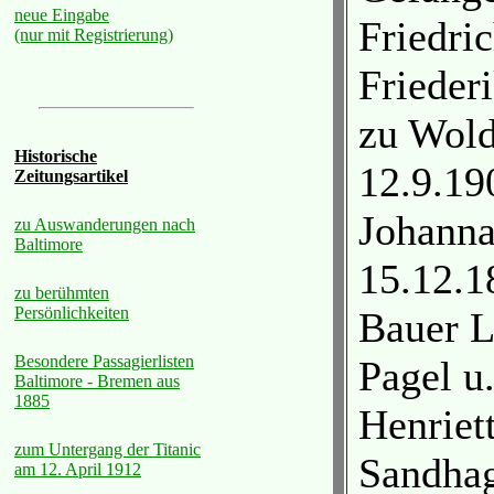
neue Eingabe
Friedri
(nur mit Registrierung)
Frieder
zu Wold
Historische
12.9.19
Zeitungsartikel
Johanna
zu Auswanderungen nach
Baltimore
15.12.1
zu berühmten
Persönlichkeiten
Bauer L
Besondere Passagierlisten
Pagel u
Baltimore - Bremen aus
1885
Henriet
zum Untergang der Titanic
Sandha
am 12. April 1912