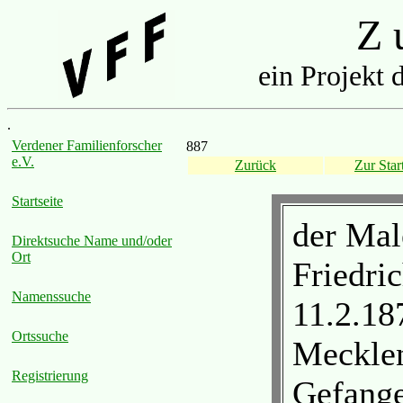
Z u
ein Projekt 
.
Verdener Familienforscher
887
e.V.
Zurück
Zur Start
Startseite
der Mal
Direktsuche Name und/oder
Ort
Friedri
Namenssuche
11.2.18
Ortssuche
Mecklen
Registrierung
Gefange