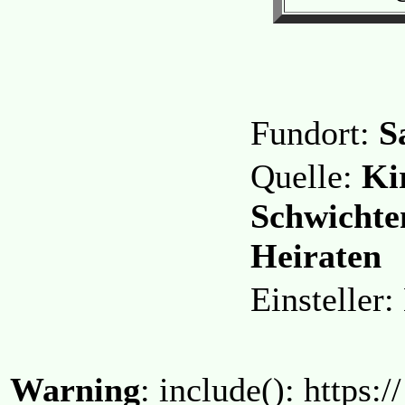
Fundort:
S
Quelle:
Ki
Schwichte
Heiraten
Einsteller
Warning
: include(): https:/