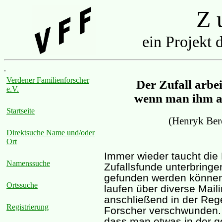
Z u
ein Projekt 
.
Verdener Familienforscher
Der Zufall arbeit
e.V.
wenn man ihm au
Startseite
(Henryk Ber
Direktsuche Name und/oder
Ort
Immer wieder taucht die
Namenssuche
Zufallsfunde unterbringe
gefunden werden können.
Ortssuche
laufen über diverse Maili
anschließend in der Reg
Registrierung
Forscher verschwunden. 
dass man etwas in der g