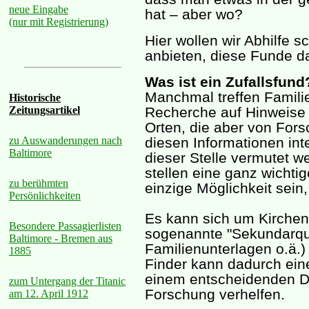
neue Eingabe
hat – aber wo?
(nur mit Registrierung)
Hier wollen wir Abhilfe s
anbieten, diese Funde da
Was ist ein Zufallsfund
Manchmal treffen Familie
Historische
Recherche auf Hinweise
Zeitungsartikel
Orten, die aber von Fors
diesen Informationen inte
zu Auswanderungen nach
Baltimore
dieser Stelle vermutet 
stellen eine ganz wichtig
zu berühmten
einzige Möglichkeit sein,
Persönlichkeiten
Es kann sich um Kirche
Besondere Passagierlisten
sogenannte "Sekundarquel
Baltimore - Bremen aus
Familienunterlagen o.ä.
1885
Finder kann dadurch ei
einem entscheidenden D
zum Untergang der Titanic
Forschung verhelfen.
am 12. April 1912