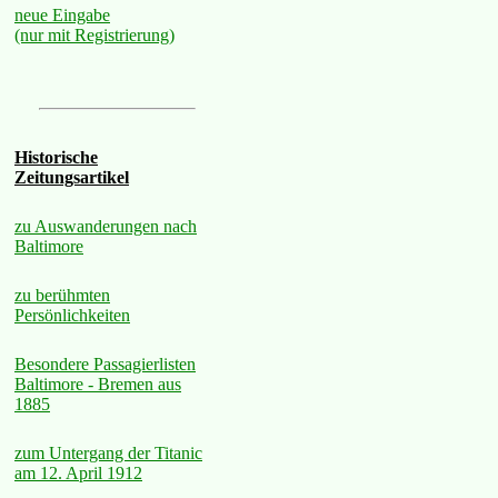
neue Eingabe
(nur mit Registrierung)
Historische
Zeitungsartikel
zu Auswanderungen nach
Baltimore
zu berühmten
Persönlichkeiten
Besondere Passagierlisten
Baltimore - Bremen aus
1885
zum Untergang der Titanic
am 12. April 1912