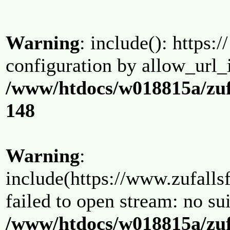
Warning
: include(): https:/
configuration by allow_url_
/www/htdocs/w018815a/zuf
148
Warning
:
include(https://www.zufallsf
failed to open stream: no su
/www/htdocs/w018815a/zuf