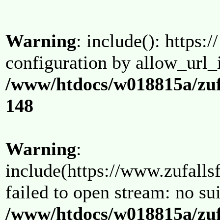
Warning
: include(): https:/
configuration by allow_url_
/www/htdocs/w018815a/zuf
148
Warning
:
include(https://www.zufallsf
failed to open stream: no su
/www/htdocs/w018815a/zuf