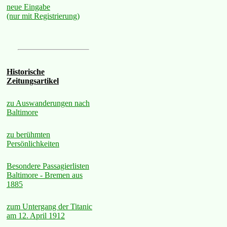
neue Eingabe
(nur mit Registrierung)
Historische
Zeitungsartikel
zu Auswanderungen nach
Baltimore
zu berühmten
Persönlichkeiten
Besondere Passagierlisten
Baltimore - Bremen aus
1885
zum Untergang der Titanic
am 12. April 1912