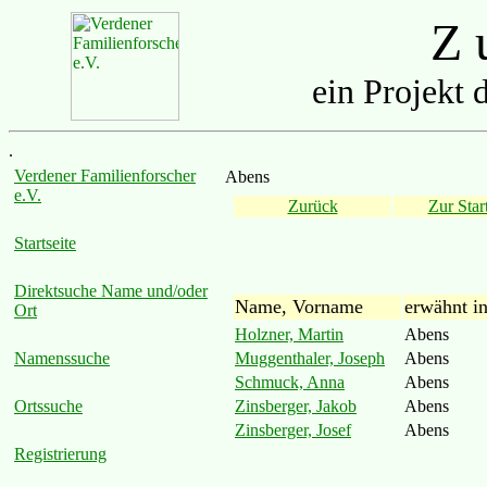
Z u
ein Projekt 
.
Verdener Familienforscher
Abens
e.V.
Zurück
Zur Start
Startseite
Direktsuche Name und/oder
Name, Vorname
erwähnt i
Ort
Holzner, Martin
Abens
Muggenthaler, Joseph
Abens
Namenssuche
Schmuck, Anna
Abens
Zinsberger, Jakob
Abens
Ortssuche
Zinsberger, Josef
Abens
Registrierung