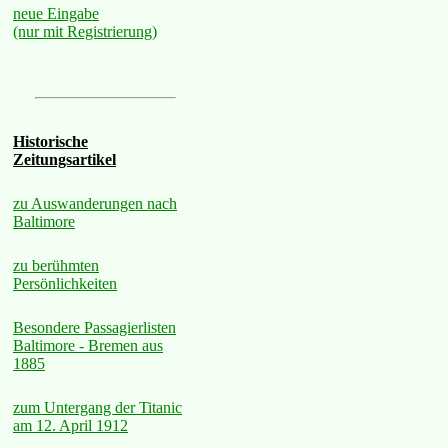
neue Eingabe
(nur mit Registrierung)
Historische
Zeitungsartikel
zu Auswanderungen nach
Baltimore
zu berühmten
Persönlichkeiten
Besondere Passagierlisten
Baltimore - Bremen aus
1885
zum Untergang der Titanic
am 12. April 1912