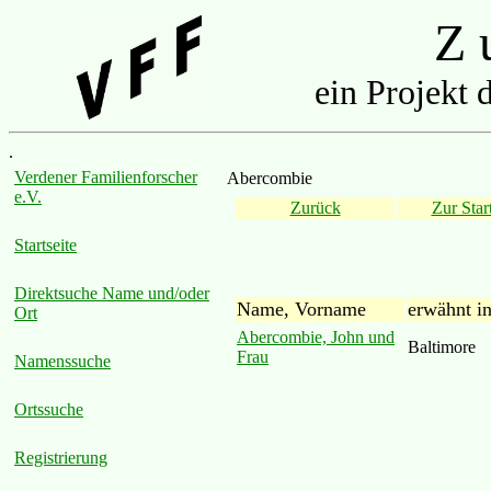
Z u
ein Projekt 
.
Verdener Familienforscher
Abercombie
e.V.
Zurück
Zur Start
Startseite
Direktsuche Name und/oder
Name, Vorname
erwähnt i
Ort
Abercombie, John und
Baltimore
Frau
Namenssuche
Ortssuche
Registrierung