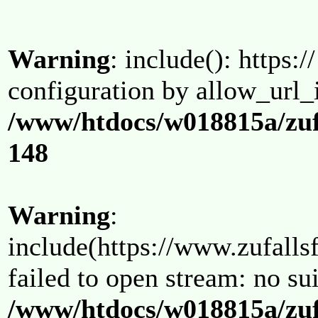
Warning
: include(): https:/
configuration by allow_url_
/www/htdocs/w018815a/zuf
148
Warning
:
include(https://www.zufallsf
failed to open stream: no su
/www/htdocs/w018815a/zuf