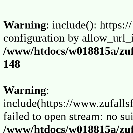
Warning
: include(): https:/
configuration by allow_url_
/www/htdocs/w018815a/zuf
148
Warning
:
include(https://www.zufallsf
failed to open stream: no su
/www/htdocs/w018815a/zuf