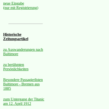
neue Eingabe
(nur mit Registrierung)
Historische
Zeitungsartikel
zu Auswanderungen nach
Baltimore
zu berühmten
Persönlichkeiten
Besondere Passagierlisten
Baltimore - Bremen aus
1885
zum Untergang der Titanic
am 12. April 1912