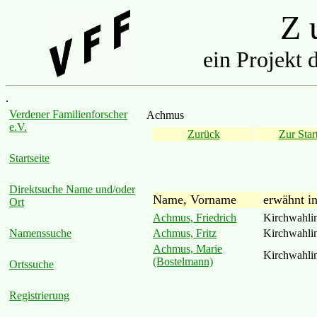
Z u
ein Projekt 
.
Verdener Familienforscher
Achmus
e.V.
Zurück
Zur Start
Startseite
Direktsuche Name und/oder
Name, Vorname
erwähnt i
Ort
Achmus, Friedrich
Kirchwahli
Achmus, Fritz
Kirchwahli
Namenssuche
Achmus, Marie
Kirchwahli
(Bostelmann)
Ortssuche
Registrierung