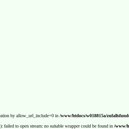
guration by allow_url_include=0 in
/www/htdocs/w018815a/zufallsfunde
p): failed to open stream: no suitable wrapper could be found in
/www/ht