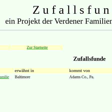
Z u f a l l s f u n
ein Projekt der Verdener Familien
Zur Startseite
Zufallsfunde
erwähnt in
kommt von
amilie
Baltimore
Adams Co., Pa.