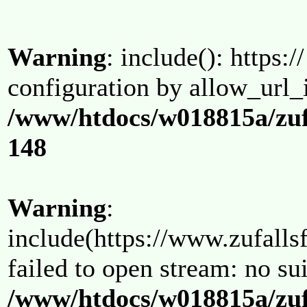
Warning
: include(): https:/
configuration by allow_url_
/www/htdocs/w018815a/zuf
148
Warning
:
include(https://www.zufallsf
failed to open stream: no su
/www/htdocs/w018815a/zuf