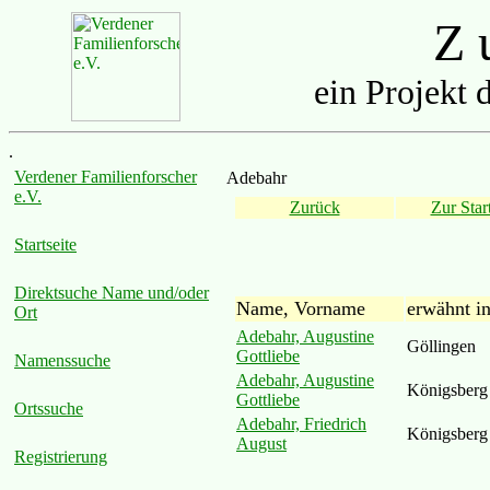
Z u
ein Projekt 
.
Verdener Familienforscher
Adebahr
e.V.
Zurück
Zur Start
Startseite
Direktsuche Name und/oder
Name, Vorname
erwähnt i
Ort
Adebahr, Augustine
Göllingen
Gottliebe
Namenssuche
Adebahr, Augustine
Königsberg
Gottliebe
Ortssuche
Adebahr, Friedrich
Königsberg
August
Registrierung