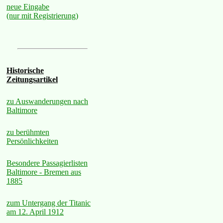
neue Eingabe
(nur mit Registrierung)
Historische
Zeitungsartikel
zu Auswanderungen nach
Baltimore
zu berühmten
Persönlichkeiten
Besondere Passagierlisten
Baltimore - Bremen aus
1885
zum Untergang der Titanic
am 12. April 1912