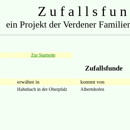
Z u f a l l s f u n
ein Projekt der Verdener Familien
Zur Startseite
Zufallsfunde
erwähnt in
kommt von
Hahnbach in der Oberpfalz
Albertshofen