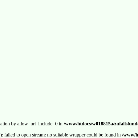
guration by allow_url_include=0 in
/www/htdocs/w018815a/zufallsfunde
p): failed to open stream: no suitable wrapper could be found in
/www/ht