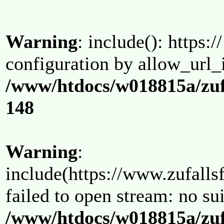
Warning
: include(): https:/
configuration by allow_url_
/www/htdocs/w018815a/zuf
148
Warning
:
include(https://www.zufallsf
failed to open stream: no su
/www/htdocs/w018815a/zuf