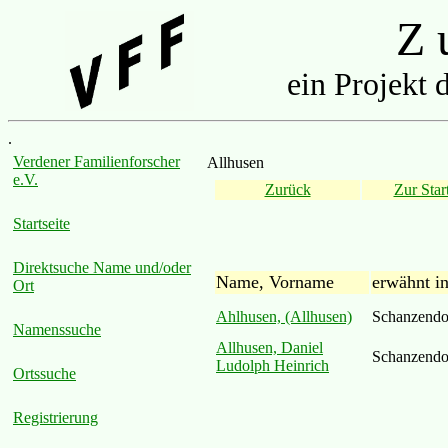
Z u
ein Projekt 
.
Verdener Familienforscher
Allhusen
e.V.
Zurück
Zur Start
Startseite
Direktsuche Name und/oder
Name, Vorname
erwähnt i
Ort
Ahlhusen, (Allhusen)
Schanzendo
Namenssuche
Allhusen, Daniel
Schanzendo
Ludolph Heinrich
Ortssuche
Registrierung