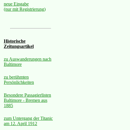
neue Eingabe
(nur mit Registrierung)
Historische
Zeitungsartikel
zu Auswanderungen nach
Baltimore
zu berühmten
Persönlichkeiten
Besondere Passagierlisten
Baltimore - Bremen aus
1885
zum Untergang der Titanic
am 12. April 1912