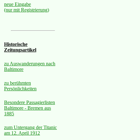
neue Eingabe
(nur mit Registrierung)
Historische
Zeitungsartikel
zu Auswanderungen nach
Baltimore
zu berühmten
Persönlichkeiten
Besondere Passagierlisten
Baltimore - Bremen aus
1885
zum Untergang der Titanic
am 12. April 1912