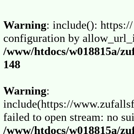
Warning
: include(): https:/
configuration by allow_url_
/www/htdocs/w018815a/zuf
148
Warning
:
include(https://www.zufallsf
failed to open stream: no su
/www/htdocs/w018815a/zuf