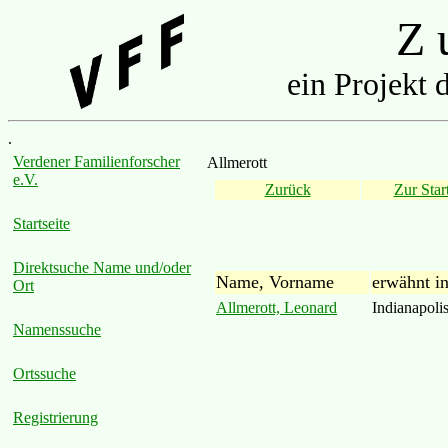
Z u
ein Projekt 
.
Verdener Familienforscher
Allmerott
e.V.
Zurück
Zur Start
Startseite
Direktsuche Name und/oder
Name, Vorname
erwähnt i
Ort
Allmerott, Leonard
Indianapoli
Namenssuche
Ortssuche
Registrierung