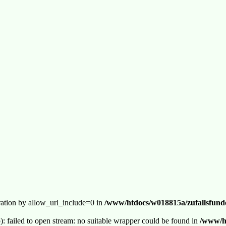
guration by allow_url_include=0 in
/www/htdocs/w018815a/zufallsfunde
p): failed to open stream: no suitable wrapper could be found in
/www/ht