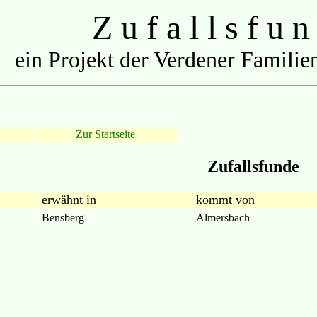
Z u f a l l s f u n
ein Projekt der Verdener Familien
Zur Startseite
Zufallsfunde
erwähnt in
kommt von
Bensberg
Almersbach