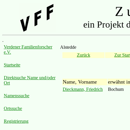
Z u
ein Projekt 
.
Verdener Familienforscher
Alstedde
e.V.
Zurück
Zur Start
Startseite
Direktsuche Name und/oder
Name, Vorname
erwähnt i
Ort
Dieckmann, Friedrich
Bochum
Namenssuche
Ortssuche
Registrierung