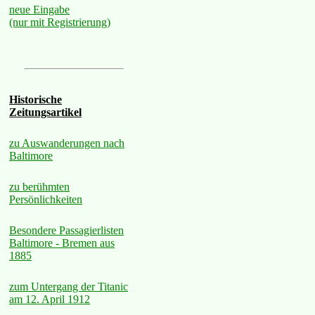
neue Eingabe
(nur mit Registrierung)
Historische
Zeitungsartikel
zu Auswanderungen nach
Baltimore
zu berühmten
Persönlichkeiten
Besondere Passagierlisten
Baltimore - Bremen aus
1885
zum Untergang der Titanic
am 12. April 1912