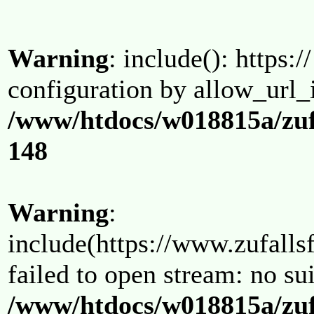
Warning
: include(): https:/
configuration by allow_url_
/www/htdocs/w018815a/zuf
148
Warning
:
include(https://www.zufallsf
failed to open stream: no su
/www/htdocs/w018815a/zuf