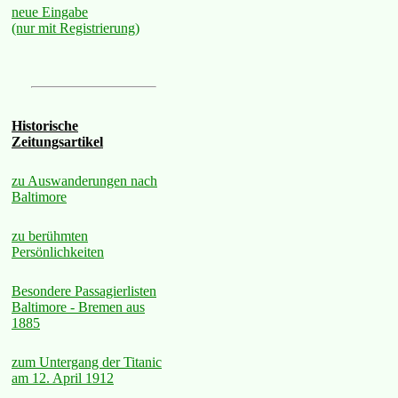
neue Eingabe
(nur mit Registrierung)
Historische
Zeitungsartikel
zu Auswanderungen nach
Baltimore
zu berühmten
Persönlichkeiten
Besondere Passagierlisten
Baltimore - Bremen aus
1885
zum Untergang der Titanic
am 12. April 1912