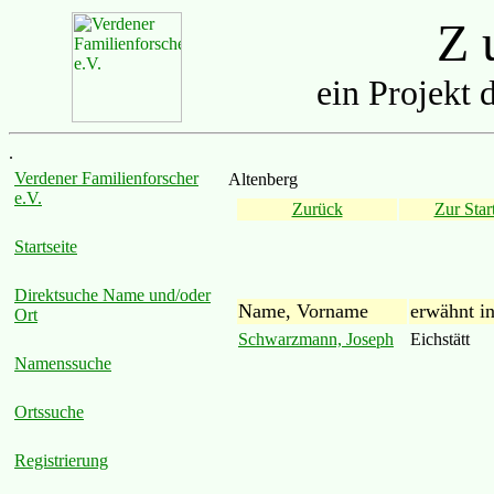
Z u
ein Projekt 
.
Verdener Familienforscher
Altenberg
e.V.
Zurück
Zur Start
Startseite
Direktsuche Name und/oder
Name, Vorname
erwähnt i
Ort
Schwarzmann, Joseph
Eichstätt
Namenssuche
Ortssuche
Registrierung