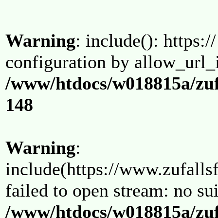
Warning
: include(): https:/
configuration by allow_url_
/www/htdocs/w018815a/zuf
148
Warning
:
include(https://www.zufallsf
failed to open stream: no su
/www/htdocs/w018815a/zuf