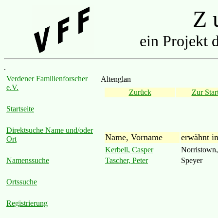
Z u
ein Projekt 
.
Verdener Familienforscher
Altenglan
e.V.
Zurück
Zur Start
Startseite
Direktsuche Name und/oder
Name, Vorname
erwähnt i
Ort
Kerbell, Casper
Norristown,
Tascher, Peter
Speyer
Namenssuche
Ortssuche
Registrierung