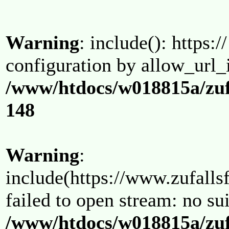
Warning
: include(): https:/
configuration by allow_url_
/www/htdocs/w018815a/zuf
148
Warning
:
include(https://www.zufallsf
failed to open stream: no su
/www/htdocs/w018815a/zuf