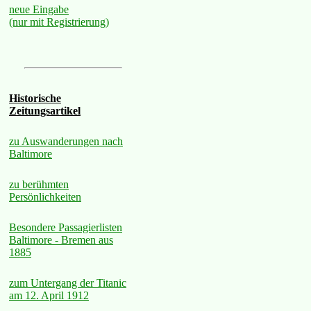
neue Eingabe
(nur mit Registrierung)
Historische
Zeitungsartikel
zu Auswanderungen nach
Baltimore
zu berühmten
Persönlichkeiten
Besondere Passagierlisten
Baltimore - Bremen aus
1885
zum Untergang der Titanic
am 12. April 1912