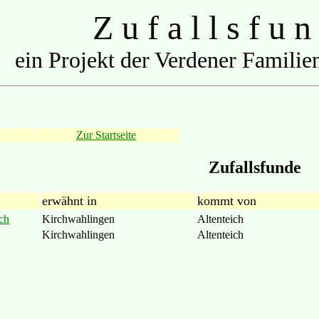
Z u f a l l s f u n
ein Projekt der Verdener Familien
Zur Startseite
Zufallsfunde
erwähnt in
kommt von
ch
Kirchwahlingen
Altenteich
Kirchwahlingen
Altenteich