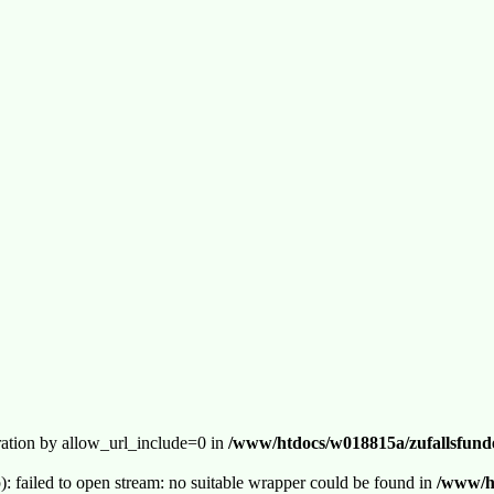
guration by allow_url_include=0 in
/www/htdocs/w018815a/zufallsfunde
p): failed to open stream: no suitable wrapper could be found in
/www/ht