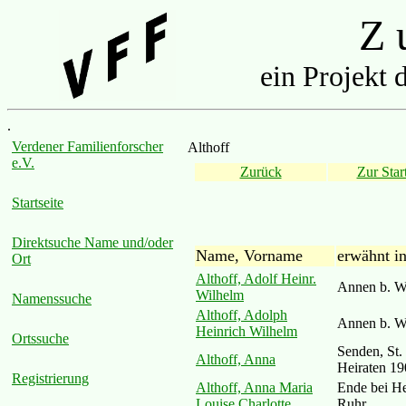
Z u
ein Projekt 
.
Verdener Familienforscher
Althoff
e.V.
Zurück
Zur Start
Startseite
Direktsuche Name und/oder
Name, Vorname
erwähnt i
Ort
Althoff, Adolf Heinr.
Annen b. W
Wilhelm
Namenssuche
Althoff, Adolph
Annen b. W
Heinrich Wilhelm
Ortssuche
Senden, St.
Althoff, Anna
Heiraten 1
Registrierung
Althoff, Anna Maria
Ende bei H
Louise Charlotte
Ruhr