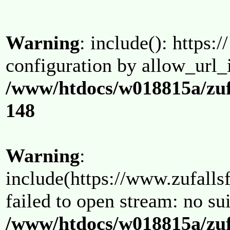
Warning
: include(): https:/
configuration by allow_url_
/www/htdocs/w018815a/zuf
148
Warning
:
include(https://www.zufallsf
failed to open stream: no su
/www/htdocs/w018815a/zuf