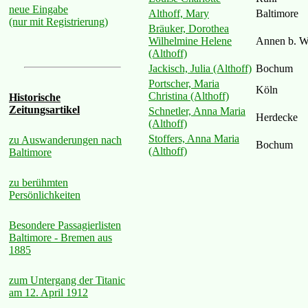
neue Eingabe
Althoff, Mary
Baltimore
(nur mit Registrierung)
Bräuker, Dorothea
Wilhelmine Helene
Annen b. W
(Althoff)
Jackisch, Julia (Althoff)
Bochum
Portscher, Maria
Köln
Christina (Althoff)
Historische
Zeitungsartikel
Schnetler, Anna Maria
Herdecke
(Althoff)
Stoffers, Anna Maria
zu Auswanderungen nach
Bochum
(Althoff)
Baltimore
zu berühmten
Persönlichkeiten
Besondere Passagierlisten
Baltimore - Bremen aus
1885
zum Untergang der Titanic
am 12. April 1912