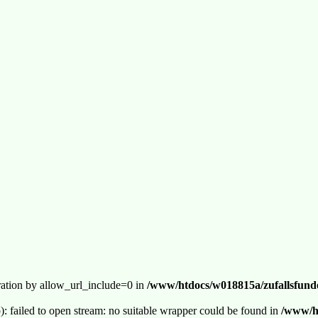
guration by allow_url_include=0 in
/www/htdocs/w018815a/zufallsfunde
p): failed to open stream: no suitable wrapper could be found in
/www/ht