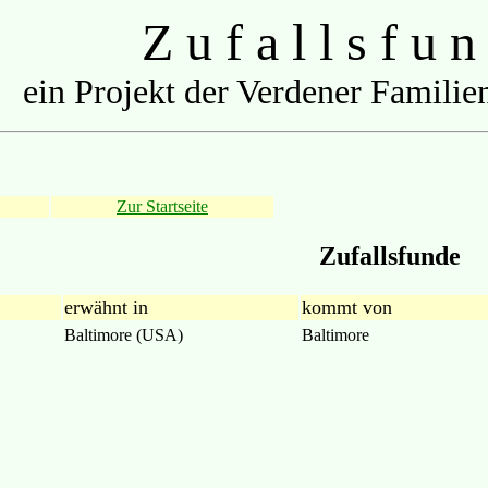
Z u f a l l s f u n
ein Projekt der Verdener Familien
Zur Startseite
Zufallsfunde
erwähnt in
kommt von
Baltimore (USA)
Baltimore