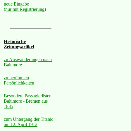
neue Eingabe
(nur mit Registrierung)
Historische
Zeitungsartikel
zu Auswanderungen nach
Baltimore
zu berühmten
Persönlichkeiten
Besondere Passagierlisten
Baltimore - Bremen aus
1885
zum Untergang der Titanic
am 12. April 1912