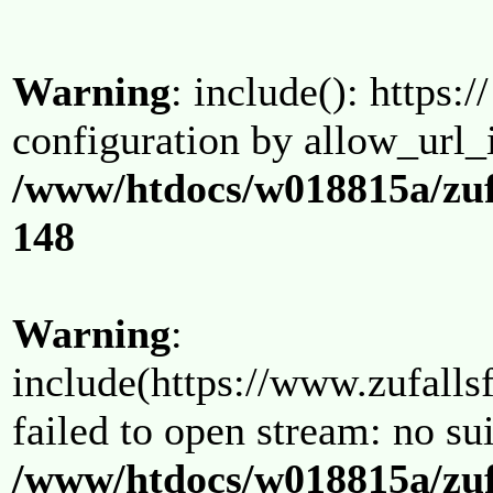
Warning
: include(): https:/
configuration by allow_url_
/www/htdocs/w018815a/zuf
148
Warning
:
include(https://www.zufallsf
failed to open stream: no su
/www/htdocs/w018815a/zuf