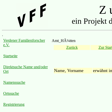
Z u
ein Projekt 
.
Verdener Familienforscher
Amt_HÃ¼tten
e.V.
Zurück
Zur Start
Startseite
Direktsuche Name und/oder
Name, Vorname
erwähnt i
Ort
Namenssuche
Ortssuche
Registrierung