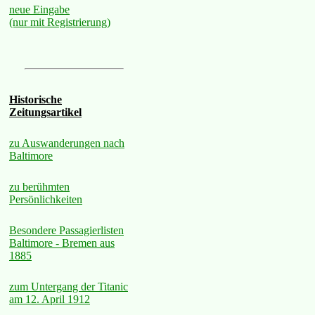
neue Eingabe
(nur mit Registrierung)
Historische
Zeitungsartikel
zu Auswanderungen nach
Baltimore
zu berühmten
Persönlichkeiten
Besondere Passagierlisten
Baltimore - Bremen aus
1885
zum Untergang der Titanic
am 12. April 1912