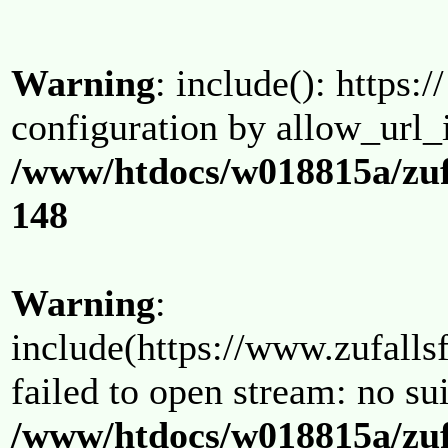
Warning
: include(): https:/
configuration by allow_url_
/www/htdocs/w018815a/zuf
148
Warning
:
include(https://www.zufallsf
failed to open stream: no su
/www/htdocs/w018815a/zuf