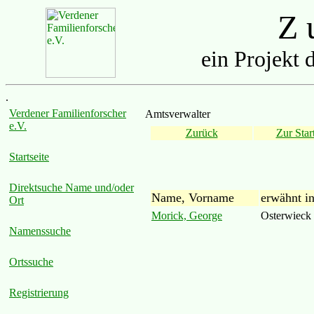
Z u
ein Projekt 
.
Verdener Familienforscher
Amtsverwalter
e.V.
Zurück
Zur Start
Startseite
Direktsuche Name und/oder
Name, Vorname
erwähnt i
Ort
Morick, George
Osterwieck
Namenssuche
Ortssuche
Registrierung