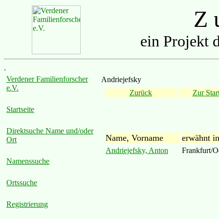
Z u
ein Projekt 
.
Verdener Familienforscher
Andriejefsky
e.V.
Zurück
Zur Start
Startseite
Direktsuche Name und/oder
Name, Vorname
erwähnt i
Ort
Andriejefsky, Anton
Frankfurt/O
Namenssuche
Ortssuche
Registrierung