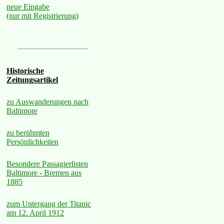
neue Eingabe
(nur mit Registrierung)
Historische
Zeitungsartikel
zu Auswanderungen nach
Baltimore
zu berühmten
Persönlichkeiten
Besondere Passagierlisten
Baltimore - Bremen aus
1885
zum Untergang der Titanic
am 12. April 1912