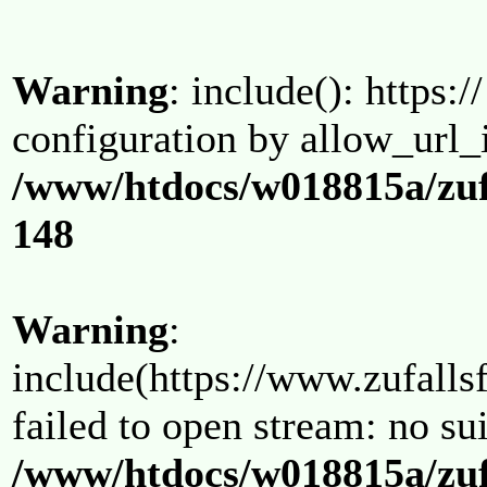
Warning
: include(): https:/
configuration by allow_url_
/www/htdocs/w018815a/zuf
148
Warning
:
include(https://www.zufallsf
failed to open stream: no su
/www/htdocs/w018815a/zuf