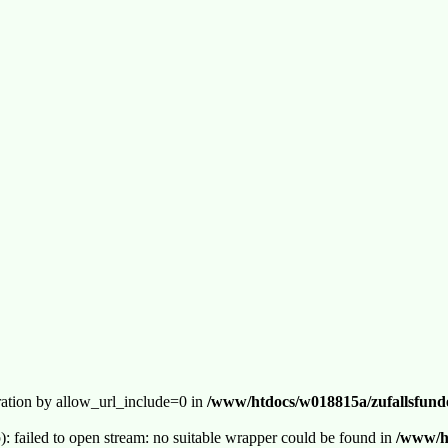
guration by allow_url_include=0 in
/www/htdocs/w018815a/zufallsfunde
p): failed to open stream: no suitable wrapper could be found in
/www/ht