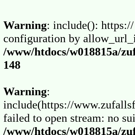
Warning
: include(): https:/
configuration by allow_url_
/www/htdocs/w018815a/zuf
148
Warning
:
include(https://www.zufallsf
failed to open stream: no su
/www/htdocs/w018815a/zuf