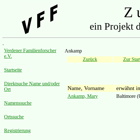
Z u
ein Projekt 
.
Verdener Familienforscher
Ankamp
e.V.
Zurück
Zur Start
Startseite
Direktsuche Name und/oder
Name, Vorname
erwähnt i
Ort
Ankamp, Mary
Baltimore 
Namenssuche
Ortssuche
Registrierung