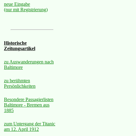
neue Eingabe
(nur mit Registrierung)
Historische
Zeitungsartikel
zu Auswanderungen nach
Baltimore
zu berühmten
Persönlichkeiten
Besondere Passagierlisten
Baltimore - Bremen aus
1885
zum Untergang der Titanic
am 12. April 1912