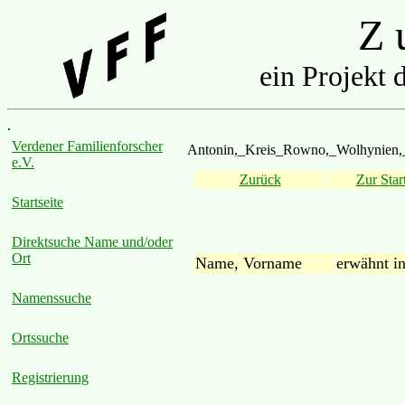
Z u
ein Projekt 
.
Verdener Familienforscher
Antonin,_Kreis_Rowno,_Wolhynien,_
e.V.
Zurück
Zur Start
Startseite
Direktsuche Name und/oder
Ort
Name, Vorname
erwähnt i
Namenssuche
Ortssuche
Registrierung