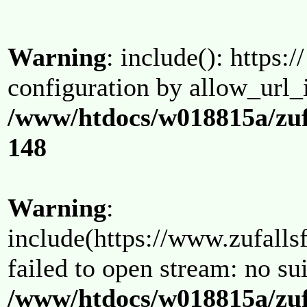
Warning
: include(): https:/
configuration by allow_url_
/www/htdocs/w018815a/zuf
148
Warning
:
include(https://www.zufallsf
failed to open stream: no su
/www/htdocs/w018815a/zuf