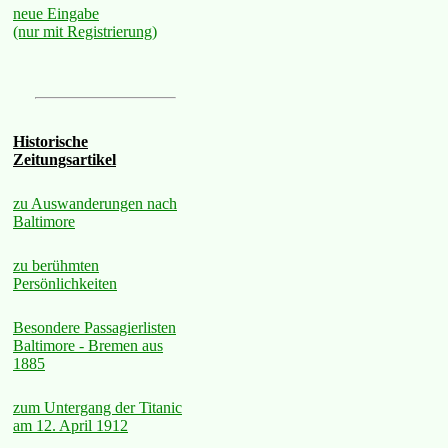
neue Eingabe
(nur mit Registrierung)
Historische
Zeitungsartikel
zu Auswanderungen nach
Baltimore
zu berühmten
Persönlichkeiten
Besondere Passagierlisten
Baltimore - Bremen aus
1885
zum Untergang der Titanic
am 12. April 1912