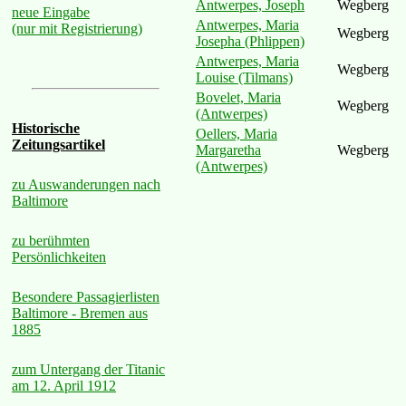
Antwerpes, Joseph
Wegberg
neue Eingabe
Antwerpes, Maria
(nur mit Registrierung)
Wegberg
Josepha (Phlippen)
Antwerpes, Maria
Wegberg
Louise (Tilmans)
Bovelet, Maria
Wegberg
(Antwerpes)
Historische
Oellers, Maria
Zeitungsartikel
Margaretha
Wegberg
(Antwerpes)
zu Auswanderungen nach
Baltimore
zu berühmten
Persönlichkeiten
Besondere Passagierlisten
Baltimore - Bremen aus
1885
zum Untergang der Titanic
am 12. April 1912