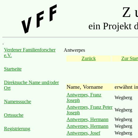
Z u
ein Projekt 
.
Verdener Familienforscher
Antwerpes
e.V.
Zurück
Zur Start
Startseite
Direktsuche Name und/oder
Name, Vorname
erwähnt i
Ort
Antwerpes, Franz
Wegberg
Joseph
Namenssuche
Antwerpes, Franz Peter
Wegberg
Joseph
Ortssuche
Antwerpes, Hermann
Wegberg
Antwerpes, Hermann
Wegberg
Registrierung
Antwerpes, Josef
Wegberg