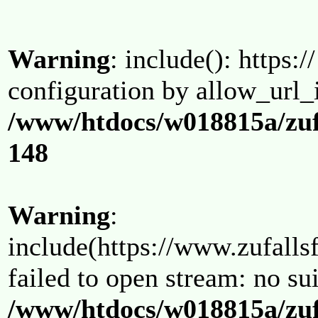
Warning
: include(): https:/
configuration by allow_url_
/www/htdocs/w018815a/zuf
148
Warning
:
include(https://www.zufallsf
failed to open stream: no su
/www/htdocs/w018815a/zuf