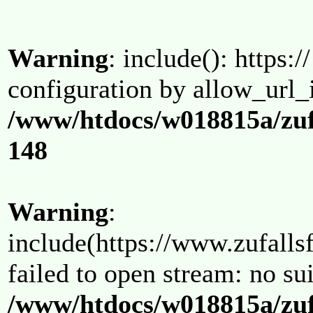
Warning
: include(): https:/
configuration by allow_url_
/www/htdocs/w018815a/zuf
148
Warning
:
include(https://www.zufallsf
failed to open stream: no su
/www/htdocs/w018815a/zuf