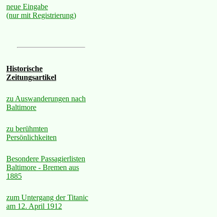
neue Eingabe
(nur mit Registrierung)
Historische
Zeitungsartikel
zu Auswanderungen nach
Baltimore
zu berühmten
Persönlichkeiten
Besondere Passagierlisten
Baltimore - Bremen aus
1885
zum Untergang der Titanic
am 12. April 1912