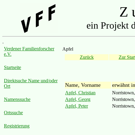
Z u
ein Projekt 
.
Verdener Familienforscher
Apfel
e.V.
Zurück
Zur Start
Startseite
Direktsuche Name und/oder
Name, Vorname
erwähnt i
Ort
Apfel, Christian
Norristown,
Apfel, Georg
Norristown,
Namenssuche
Apfel, Peter
Norristown,
Ortssuche
Registrierung