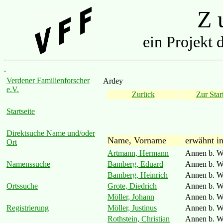
Z u
ein Projekt 
.
Verdener Familienforscher
Ardey
e.V.
Zurück
Zur Start
Startseite
Direktsuche Name und/oder
Name, Vorname
erwähnt i
Ort
Artmann, Hermann
Annen b. W
Bamberg, Eduard
Annen b. W
Namenssuche
Bamberg, Heinrich
Annen b. W
Grote, Diedrich
Annen b. W
Ortssuche
Möller, Johann
Annen b. W
Möller, Justinus
Annen b. W
Registrierung
Rothstein, Christian
Annen b. W