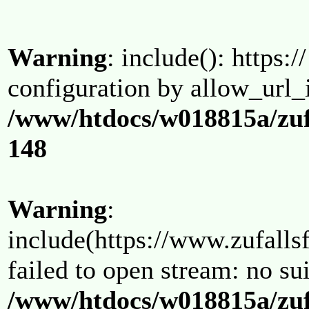
Warning
: include(): https:/
configuration by allow_url_
/www/htdocs/w018815a/zuf
148
Warning
:
include(https://www.zufallsf
failed to open stream: no su
/www/htdocs/w018815a/zuf