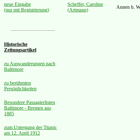
Scheffer, Caroline
neue Eingabe
Annen b. W
(Artmann)
(nur mit Registrierung)
Historische
Zeitungsartikel
zu Auswanderungen nach
Baltimore
zu berühmten
Persönlichkeiten
Besondere Passagierlisten
Baltimore - Bremen aus
1885
zum Untergang der Titanic
am 12. April 1912