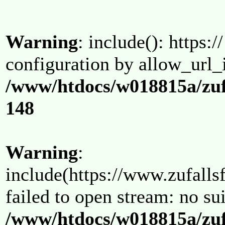
Warning
: include(): https:/
configuration by allow_url_
/www/htdocs/w018815a/zuf
148
Warning
:
include(https://www.zufallsf
failed to open stream: no su
/www/htdocs/w018815a/zuf