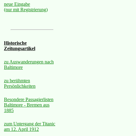
neue Eingabe
(nur mit Registrierung)
Historische
Zeitungsartikel
zu Auswanderungen nach
Baltimore
zu berühmten
Persönlichkeiten
Besondere Passagierlisten
Baltimore - Bremen aus
1885
zum Untergang der Titanic
am 12. April 1912