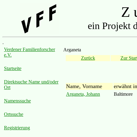
Z u
ein Projekt 
.
Verdener Familienforscher
Arganeta
e.V.
Zurück
Zur Start
Startseite
Direktsuche Name und/oder
Name, Vorname
erwähnt i
Ort
Arganeta, Johann
Baltimore
Namenssuche
Ortssuche
Registrierung